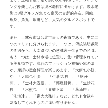
よく、道幅も広く走り易いのが特徴です。サイクリ
ングを楽しんだ後は淡水老街に出かけます。淡水老
街はB級グルメが集まる庶民の台所的存在。阿給、
魚酥、魚丸、蝦捲など、人気のグルメスポットで
す。
また、士林夜市は台北市最大の夜市であり、主に二
つのエリアに分けられます。一つは、傳統陽明戲院
の周辺から、大南路沿いの慈誠宮一帯までの区域。
もう一つは、士林市場に位置し、集中管理されてい
る美食街です。流行のファッション衣類や靴のほ
か、定評の屋台料理が楽しめます。「大餅包小餅」
や、「大腸包小腸」、「生炒花 枝」、「蚵仔
煎」、「士林大香腸」、「藥燉排骨」、「生炒花
枝」、「水煎包」、「青蛙下蛋」、「蔥油餅」、
「泡泡冰」、「豪大大雞排」など、どれも食欲を
刺激してくれるものに違い有りません。