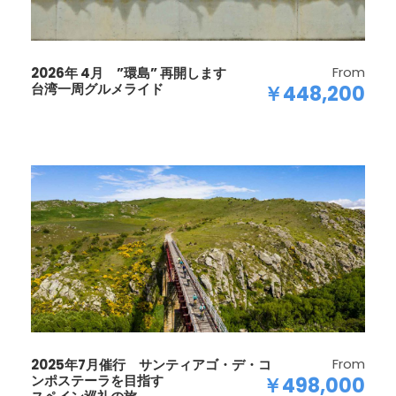
From
2026年 4月 ”環島” 再開します
台湾一周グルメライド
￥448,200
From
2025年7月催行 サンティアゴ・デ・コ
ンポステーラを目指す
￥498,000