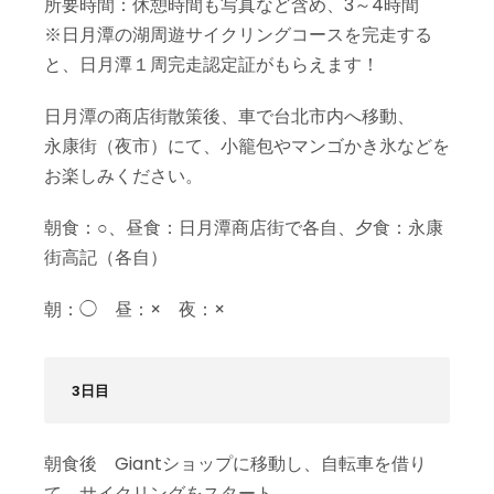
所要時間：休憩時間も写真など含め、3～4時間
※日月潭の湖周遊サイクリングコースを完走する
と、日月潭１周完走認定証がもらえます！
日月潭の商店街散策後、車で台北市内へ移動、
永康街（夜市）にて、小籠包やマンゴかき氷などを
お楽しみください。
朝食：○、昼食：日月潭商店街で各自、夕食：永康
街高記（各自）
朝：◯ 昼：× 夜：×
3日目
朝食後 Giantショップに移動し、自転車を借り
て、サイクリングをスタート