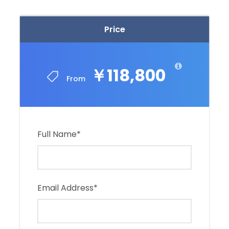
Price
￥118,800
From
Full Name
*
Email Address
*