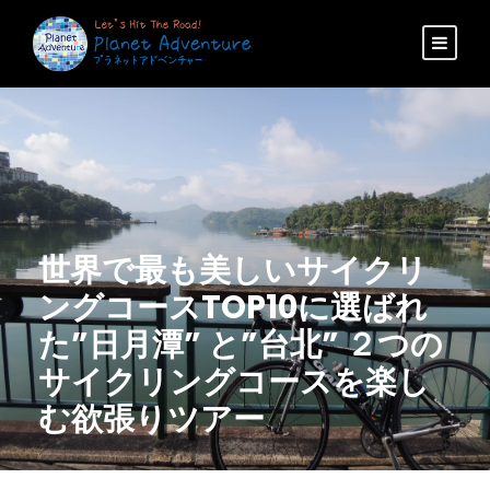
世界で最も美しいサイクリ
ングコースTOP10に選ばれ
た”日月潭” と”台北” ２つの
サイクリングコースを楽し
む欲張りツアー