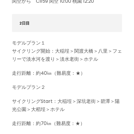
関空から CI159 関空 10:00 桃園 12:20
2日目
モデルプラン１
サイクリング開始：大稲埕＞関渡大橋＞八里＞フェ
リーで淡水河を渡り＞淡水老街＞ホテル
走行距離：約40㎞（難易度：★）
モデルプラン２
サイクリングStart：大稲埕＞深坑老街＞碧潭＞陽
光公園＞大稻埕＞ホテル
走行距離：約70㎞（難易度：★）