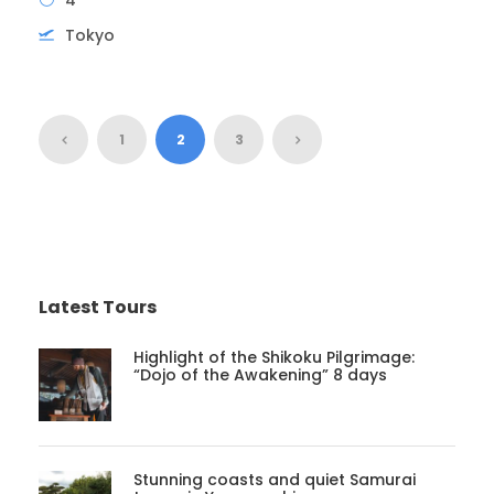
4
Tokyo
1
2
3
Latest Tours
Highlight of the Shikoku Pilgrimage:
“Dojo of the Awakening” 8 days
Stunning coasts and quiet Samurai