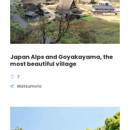
Japan Alps and Goyakayama, the
most beautiful village
7
Matsumoto